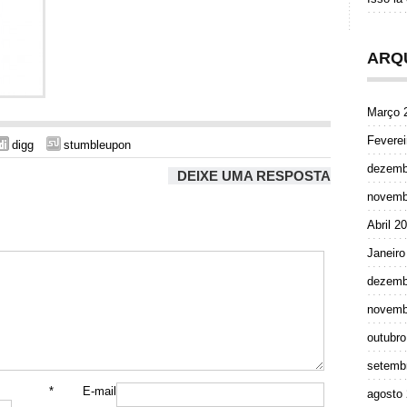
ARQ
Março 
Feverei
digg
stumbleupon
dezemb
DEIXE UMA RESPOSTA
novemb
Abril 2
Janeiro
dezemb
novemb
outubro
setemb
*
E-mail
agosto