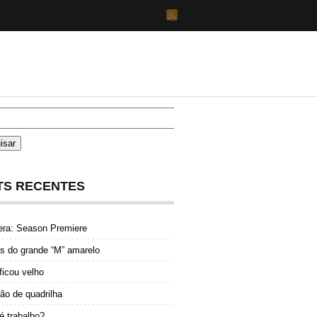
TS RECENTES
era: Season Premiere
as do grande “M” amarelo
icou velho
o de quadrilha
 é trabalho?