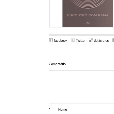
facebook
Twitter
del.icio.us
Comentário
*
Nome