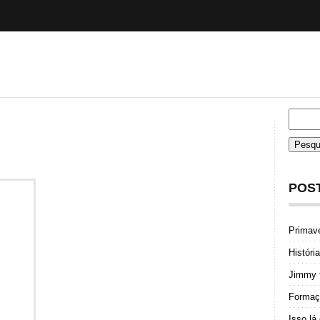
POS
Primav
Históri
Jimmy f
Formaçã
Isso lá