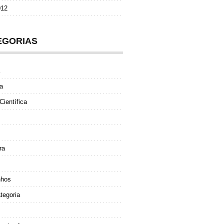
012
EGORIAS
a
Científica
ra
nhos
tegoria